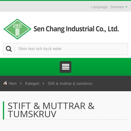
Svenska
Hem
Kategori
Stift & muttrar & tumskruv
STIFT & MUTTRAR &
TUMSKRUV