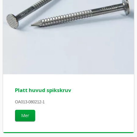
Platt huvud spikskruv
OA013-080212-1
Mer