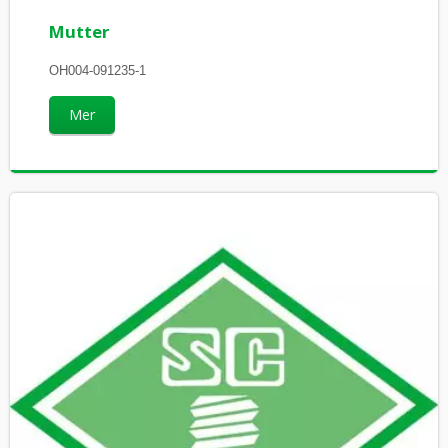
Mutter
OH004-091235-1
Mer