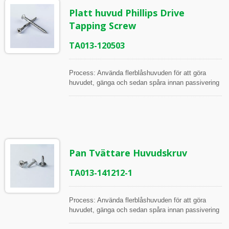
Phillipsdjup, Phillipspluggs mätare, Gänglängd,
Platt huvud Phillips Drive
Gängvinkel, Stigning, Diameter av omskrivande,
Cirkelmätning, Punktens längd, Punktens vinkel.
Tapping Screw
TA013-120503
Process: Använda flerblåshuvuden för att göra
huvudet, gänga och sedan spåra innan passivering
Alla artiklar inspekteras under processen och innan
frakt, i enlighet med ISO Arbetsinstruktion
Inspektionsverktyg: Skjutmått, Höjdmätare,
Mikrometrar, 2.5D och 2D projektor Mätpunkter:
Huvuddiameter, Huvudhöjd, Phillips djup, Phillips
pluggmätare, Gänglängd, Gängvinkel, Stigning,
Pan Tvättare Huvudskruv
Skaftdiameter, Punktvinkel.
TA013-141212-1
Process: Använda flerblåshuvuden för att göra
huvudet, gänga och sedan spåra innan passivering
Alla artiklar inspekteras under processen och innan