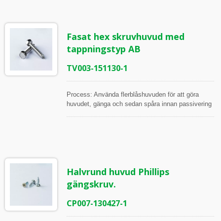
Mikrometrar, 2.5D och 2D projektor Mätpunkter:
Över plattan och hörnet av hexagonen, Gänglängd,
Större diameter, Mindre diameter, Gängvinkel,
Fasat hex skruvhuvud med
Stigning, Borrdiameter, Borrning och gängning
längd
tappningstyp AB
TV003-151130-1
Process: Använda flerblåshuvuden för att göra
huvudet, gänga och sedan spåra innan passivering
Alla artiklar inspekteras under processen och innan
frakt, i enlighet med ISO Arbetsinstruktion
Inspektionsverktyg: Skjutmått, Höjdmätare,
Mikrometrar, 2.5D och 2D projektor Mätpunkter:
Över den plana ytan och hörnet av hexagonen,
huvudhöjd, gänglängd, stor diameter, liten diameter,
Halvrund huvud Phillips
gängvinkel, stigning, borrtappningsdiameter,
borrtappningslängd
gängskruv.
CP007-130427-1