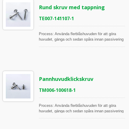
Gänglängd, Större diameter, Mindre diameter,
Rund skruv med tappning
Gängvinkel, Stigning, Gängskärningslängd
TE007-141107-1
Process: Använda flerblåshuvuden för att göra
huvudet, gänga och sedan spåra innan passivering
Alla artiklar inspekteras under processen och innan
frakt, i enlighet med ISO Arbetsinstruktion
Inspektionsverktyg: Skjutmått, Höjdmätare,
Mikrometrar, 2.5D och 2D projektor Mätpunkter:
Huvuddiameter, Huvudhöjd, Phillips Spårdjup,
Phillips pluggmått, Gänglängd, Större diameter,
Pannhuvudklickskruv
Mindre diameter, Gängvinkel, Stigning, Längd på
den spetsiga svansen, Vinkel på den spetsiga
svansen
TM006-100618-1
Process: Använda flerblåshuvuden för att göra
huvudet, gänga och sedan spåra innan passivering
Alla artiklar inspekteras under processen och innan
frakt, i enlighet med ISO Arbetsinstruktion
Inspektionsverktyg: Skjutmått, Höjdmätare,