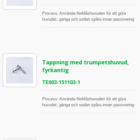
Process: Använda flerblåshuvuden för att göra
huvudet, gänga och sedan spåra innan passivering
Alla artiklar inspekteras under processen och innan
frakt, i enlighet med ISO Arbetsinstruktion
Inspektionsverktyg: Skjutmått, Höjdmätare,
Mikrometrar, 2.5D och 2D projektor Mätpunkter:
Huvuddiameter, Huvudhöjd, Phillips Rec djup,
Phillips pluggauge, Gänglängd, Större diameter,
Tappning med trumpetshuvud,
Mindre diameter, Gängvinkel, Stigning,
Gängskärlängd
fyrkantig
TE003-151103-1
Process: Använda flerblåshuvuden för att göra
huvudet, gänga och sedan spåra innan passivering
Alla artiklar inspekteras under processen och innan
frakt, i enlighet med ISO Arbetsinstruktion
Inspektionsverktyg: Skjutmått, Höjdmätare,
Mikrometrar, 2.5D och 2D projektor Mätpunkter:
Huvuddiameter, Huvudhöjd, Rek djup, Pluggmätare,