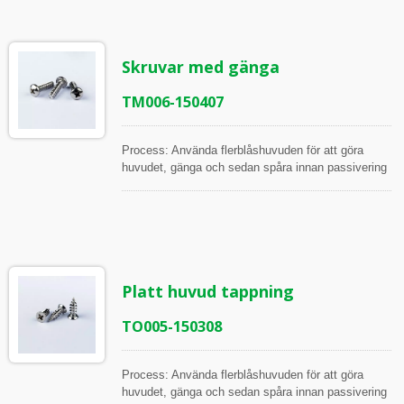
Mikrometrar, 2.5D och 2D projektor Mätpunkter:
Huvuddiameter, Huvudhöjd, Fyrkantig djup,
Fyrkantig pluggauge, Gänglängd, Större diameter,
Skruvar med gänga
Mindre diameter, Gängvinkel, Stigning, Fasad
längd, Fasad diameter
TM006-150407
Process: Använda flerblåshuvuden för att göra
huvudet, gänga och sedan spåra innan passivering
Alla artiklar inspekteras under processen och innan
frakt, i enlighet med ISO Arbetsinstruktion
Inspektionsverktyg: Skjutmått, Höjdmätare,
Mikrometrar, 2.5D och 2D projektor Mätpunkter:
Huvuddiameter, Huvudhöjd, Phillips
återvinningsdjup, Phillips pluggauge, Gänglängd,
Platt huvud tappning
Värde C och D, Gängvinkel, Stigning, Vinkel på
den spetsiga svansen
TO005-150308
Process: Använda flerblåshuvuden för att göra
huvudet, gänga och sedan spåra innan passivering