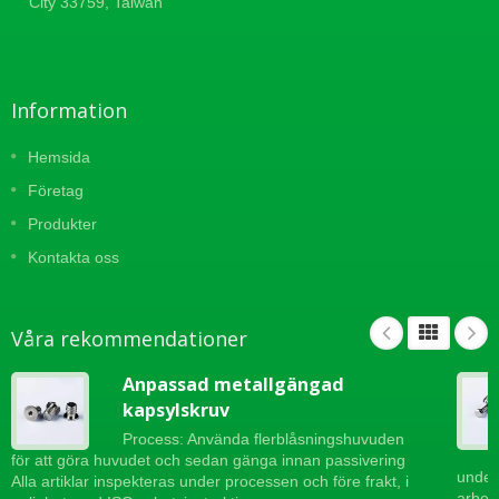
City 33759, Taiwan
Information
Hemsida
Företag
Produkter
Kontakta oss
Våra rekommendationer
Anpassad metallgängad
kapsylskruv
Process: Använda flerblåsningshuvuden
för att göra huvudet och sedan gänga innan passivering
under
Alla artiklar inspekteras under processen och före frakt, i
arbets