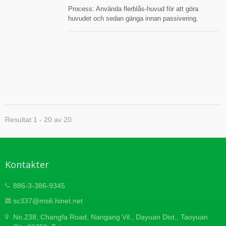
Process: Använda flerblås-huvud för att göra
huvudet och sedan gänga innan passivering.
Zinkbeläggning efter värmebehandling. Slutligen
spraylack på huvuddelen. Alla föremål inspekteras
under processen och före leverans, i enlighet med
ISO-arbetsinstruktionen Inspektionsverktyg:
Skjutmått, Utsprångshöjdsmätare, Mikrometer,
2,5D och 2D projektor Mätpunkter: Huvuddiameter,
Huvudhöjd, Platt huvudvinkel, Total längd, Större
diameter, Mindre diameter, Gängvinkel, Stigning,
Lackytinspektion.
Resultat 1 - 20 av 20
Kontakter
886-3-386-9345
sc337@ms6.hinet.net
No.238, Changfa Road, Nangang Vil., Dayuan Dist., Taoyuan