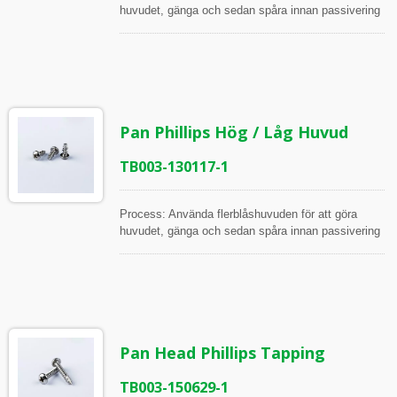
huvudet, gänga och sedan spåra innan passivering
Alla artiklar inspekteras under processen och innan
frakt, i enlighet med ISO Arbetsinstruktion
Inspektionsverktyg: Skjutmått, Höjdmätare,
Mikrometrar, 2.5D och 2D projektor Mätpunkter:
Huvuddiameter, Huvudhöjd, Rec djup, Gänglängd,
Större diameter, Mindre diameter, Gängvinkel,
Pan Phillips Hög / Låg Huvud
Stigning
TB003-130117-1
Process: Använda flerblåshuvuden för att göra
huvudet, gänga och sedan spåra innan passivering
Alla artiklar inspekteras under processen och innan
frakt, i enlighet med ISO Arbetsinstruktion
Inspektionsverktyg: Skjutmått, Höjdmätare,
Mikrometrar, 2.5D och 2D projektor Mätpunkter:
Huvuddiameter, Huvudhöjd, Phillips djup, Phillips
pluggauge, Gänglängd, Större diameter, Mindre
Pan Head Phillips Tapping
diameter, Gängvinkel, Stigning, Längd på den
spetsiga svansen, Vinkel på den spetsiga svansen
TB003-150629-1