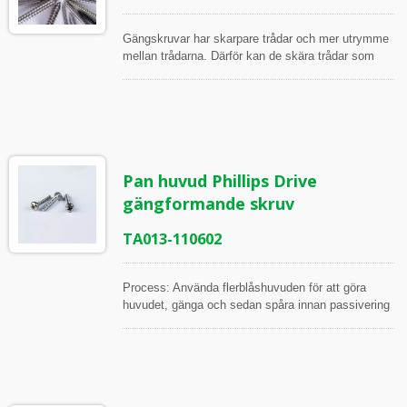
Gängskruvar har skarpare trådar och mer utrymme
mellan trådarna. Därför kan de skära trådar som
passar dem själva. Dessa skruvar används ofta för
att fästa hårda metaller (som trä). Det är därför de
kallas gängskruvar.
Pan huvud Phillips Drive
gängformande skruv
TA013-110602
Process: Använda flerblåshuvuden för att göra
huvudet, gänga och sedan spåra innan passivering
Alla artiklar inspekteras under processen och innan
frakt, i enlighet med ISO Arbetsinstruktion
Inspektionsverktyg: Skjutmått, Höjdmätare,
Mikrometrar, 2.5D och 2D projektor
Mätningspunkter: Huvuddiameter, Huvudhöjd,