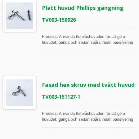
Djup för fyrkantig drivning, Pluggmått för fyrkantig
Platt huvud Phillips gängning
drivning, Diameter på borrsvansen, Längd på
borrsvansen, Större diameter, Mindre diameter,
Gängvinkel, Stigning
TV003-150926
Process: Använda flerblåshuvuden för att göra
huvudet, gänga och sedan spåra innan passivering
Alla artiklar inspekteras under processen och innan
frakt, i enlighet med ISO Arbetsinstruktion
Inspektionsverktyg: Skjutmått, Höjdmätare,
Mikrometrar, 2.5D och 2D projektor Mätpunkter:
Huvuddiameter, Huvudhöjd, Fyrkantens djup,
Fyrkantig pluggmätare, Gänglängd, Större diameter,
Fasad hex skruv med tvätt huvud
Mindre diameter, Gängvinkel, Stigning
TV003-151127-1
Process: Använda flerblåshuvuden för att göra
huvudet, gänga och sedan spåra innan passivering
Alla artiklar inspekteras under processen och innan
frakt, i enlighet med ISO Arbetsinstruktion
Inspektionsverktyg: Skjutmått, Höjdmätare,