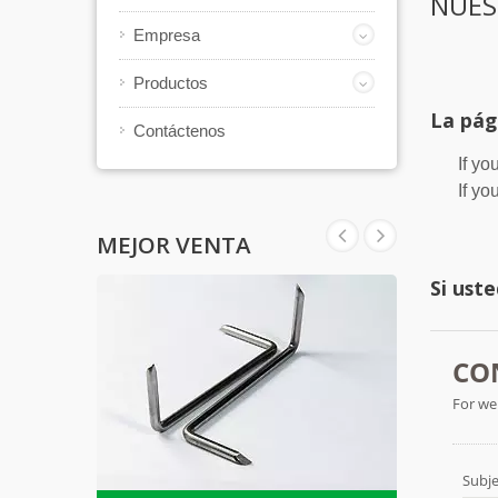
NUES
Empresa
Productos
La pág
Contáctenos
If yo
If yo
MEJOR VENTA
Si ust