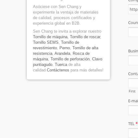
Asóciese con Sen Chang y
experimente la ventaja de materiales
de calidad, procesos certificados y
experiencia global en B2B.
Sen Chang te invita a explorar nuestro
Tornillo de máquina
,
Tornillo de roscar
,
Tornillo SEMS
,
Tornillo de
revestimiento
,
Perno
,
Tornillo de alta
resistencia
,
Arandela
,
Rosca de
máquina
,
Tornillo de perforación
,
Clavo
puntiagudo
,
Tuerca
de alta
calidad.
Contáctenos
para más detalles!