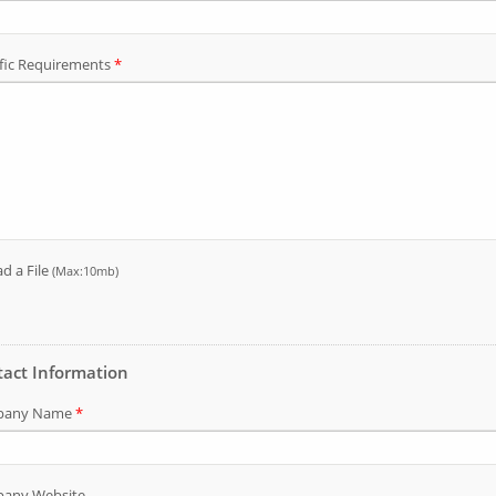
llos de Tapa de Socket
Cabeza de arandela
12
hexagonal indentada
autoperforante