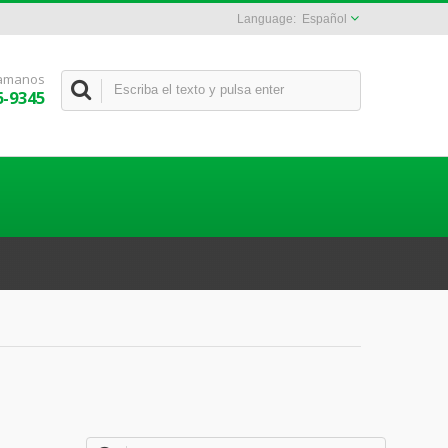
Español
lamanos
6-9345