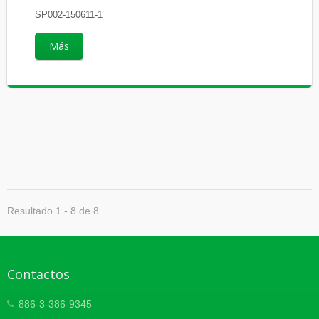
SP002-150611-1
Más
Resultado 1 - 8 de 8
Contactos
886-3-386-9345