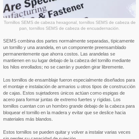
Tornillos SEMS de cabeza hexagonal, tornillos SEMS de cabeza de
pan, tornillos SEMS de cabeza de encuadernación.
SEMS combina dos partes normalmente separadas, típicamente
un tornillo y una arandela, en un componente preensamblado
permanentemente que ahorra costos. Las arandelas se
mantienen en su lugar debajo de la cabeza del tornillo mediante
los hilos enrollados; no se caerán y pueden girar libremente.
Los tornillos de ensamblaje fueron especialmente diseñados para
el montaje e instalación de armarios u otros tipos de construcción
de cajas. Estos sujetadores únicos actúan como espigas de
acero para formar juntas de extremo fuertes y rígidas. Los
tornillos cuentan con un hombro grande debajo de la cabeza para
bloquear el tornillo en la madera y evitar que se deslice hacia
materiales más blandos.
Estos tornillos se pueden quitar y volver a instalar varias veces
sin perder su capacidad de sujeción.