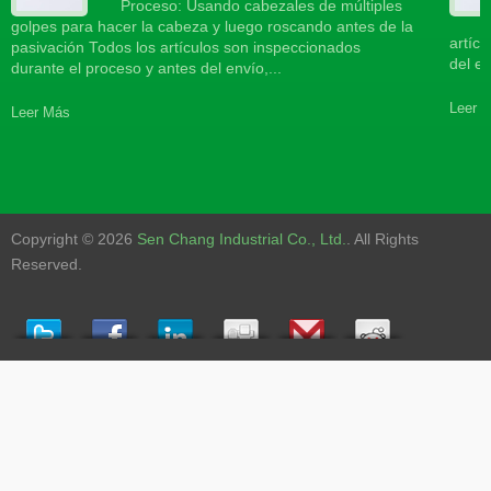
Proceso: Usando cabezales de múltiples
golpes para hacer la cabeza y luego roscando antes de la
artíc
pasivación Todos los artículos son inspeccionados
del en
durante el proceso y antes del envío,...
Leer 
Leer Más
Copyright © 2026
Sen Chang Industrial Co., Ltd.
. All Rights
Reserved.