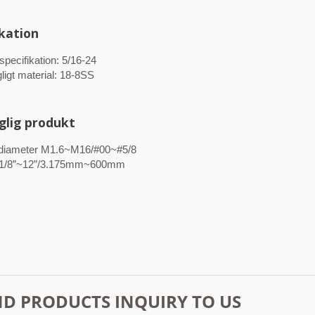
ikation
 specifikation: 5/16-24
gligt material: 18-8SS
nglig produkt
diameter M1.6~M16/#00~#5/8
 1/8”~12”/3.175mm~600mm
12 hylskruvar
Indragen sexkantig
brickhuvud självborrare