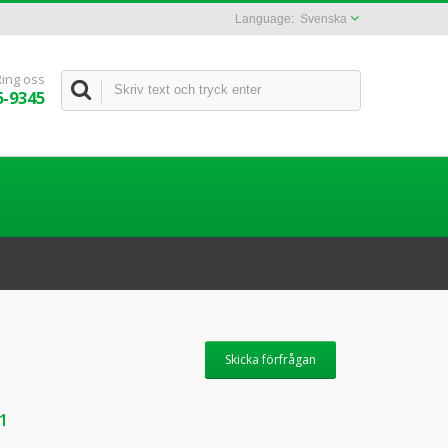
Svenska
Ring oss
6-9345
Skicka förfrågan
1