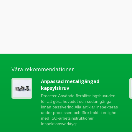
Våra rekommendationer
Anpassad metallgängad
kapsylskruv
Process: Använda flerblåsningshuvuden
för att göra huvudet och sedan gänga
innan passivering Alla artiklar inspekteras
under processen och före frakt, i enlighet
med ISO-arbetsinstruktioner
Inspektionsverktyg:...