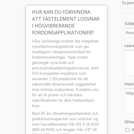
HUR KAN DU FÖRHINDRA
ATT FÄSTELEMENT LOSSNAR
I HÖGVIBRERANDE
FORDONSAPPLIKATIONER?
Våra sexkantiga muttrar har integrerad
nylonlåsformningsteknik som ger
överlägsen vibrationsmotstånd för
fordonsmonteringar. Varje mutter
genomgår syra-tvätt och
precisionsbearbetningsprocesser, med
ISO-kompatibel inspektion som
använder 2.5D-projektorer för att
säkerställa dimensionell noggrannhet
över kritiska mätpunkter. Kontakta oss
för att få prover och tekniska
specifikationer för dina fordonsfäste
krav.
Med 45 års tillverkningserfarenhet och
produktionskapacitet som sträcker sig
över huvuddiametrar från M1.6 till M16
(#00 till #5/8) och längder från 1/8" till