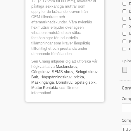
12" (3.175mm till 600mm), levererar vi
pålitliga sexkantiga muttrar som
uppfyller de krävande kraven från
OEM-tillverkare och
eftermarknadskunder. Våra nylonlås
hexmuttrar erbjuder överlägsen
vibrationsmotstånd och säkra
fästlösningar för industriella
tillämpningar som kräver långsiktig
tillförlitlighet och prestanda under
utmanande förhållanden.
Sen Chang inbjuder dig att utforska vår
högkvalitativa
Maskinskruv
,
Gängskruv
,
SEMS-skruv
,
Belagd skruv
,
Bult
,
Högspänningskruv
,
bricka
,
Maskingänga
,
Borrskruv
,
Spetsig spik
,
Mutter
.
Kontakta oss
för mer
information!