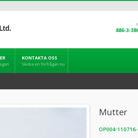
886-3-38
ER
KONTAKTA OSS
egori
Skicka en förfrågan nu
Mutter
OP004-110716-