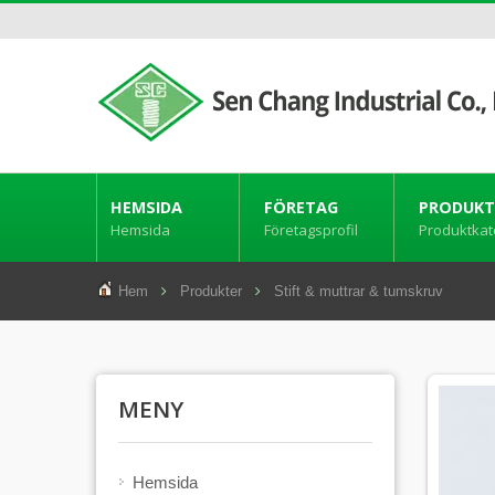
HEMSIDA
FÖRETAG
PRODUKT
Hemsida
Företagsprofil
Produktkat
Hem
Produkter
Stift & muttrar & tumskruv
MENY
Hemsida