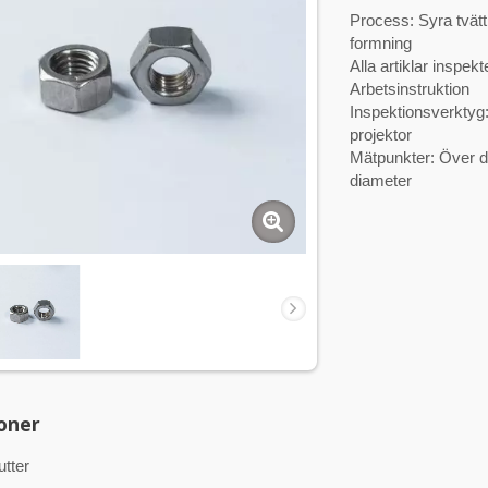
Process: Syra tvätt
formning
Alla artiklar inspe
Arbetsinstruktion
Inspektionsverktyg:
projektor
Mätpunkter: Över d
diameter
oner
tter