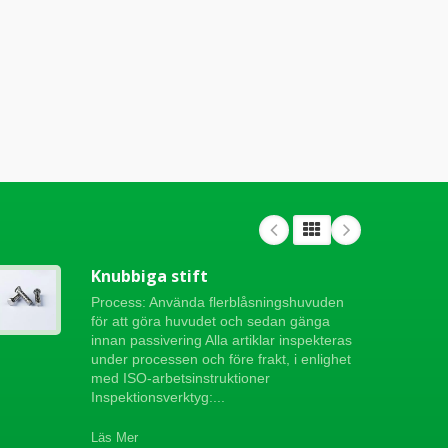
Knubbiga stift
Process: Använda flerblåsningshuvuden
för att göra huvudet och sedan gänga
innan passivering Alla artiklar inspekteras
under processen och före frakt, i enlighet
med ISO-arbetsinstruktioner
Inspektionsverktyg:...
Läs Mer