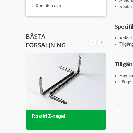
Annulä
Kontakta oss
Spetsi
Specif
BÄSTA
Artike
FÖRSÄLJNING
Tillgä
Tillgä
Huvud
Längd
Rostfri Z-nagel
DIN9