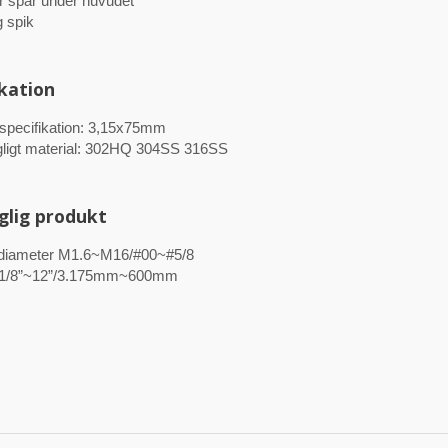
r spår under huvudet
g spik
ikation
l specifikation: 3,15x75mm
ngligt material: 302HQ 304SS 316SS
nglig produkt
diameter M1.6~M16/#00~#5/8
 1/8”~12”/3.175mm~600mm
12 hylskruvar
Indragen sexkantig
brickhuvud självborrare