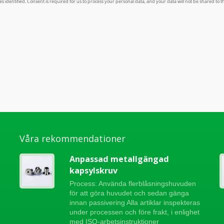
Våra rekommendationer
Anpassad metallgängad
kapsylskruv
Process: Använda flerblåsningshuvuden
för att göra huvudet och sedan gänga
innan passivering Alla artiklar inspekteras
under processen och före frakt, i enlighet
med ISO-arbetsinstruktioner