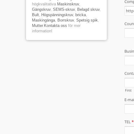
högkvalitativa
Maskinskruv
,
Gängskruv
,
SEMS-skruv
,
Belagd skruv
,
Bult
,
Högspänningskruv
,
bricka
,
Maskingänga
,
Borrskruv
,
Spetsig spik
,
Mutter
.
Kontakta oss
för mer
information!