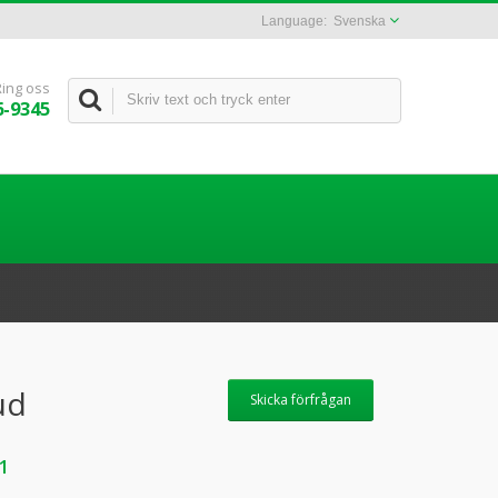
Svenska
Ring oss
6-9345
ud
Skicka förfrågan
1