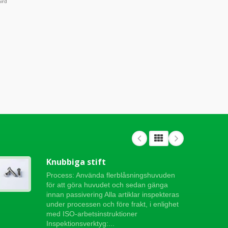
Knubbiga stift
Process: Använda flerblåsningshuvuden
för att göra huvudet och sedan gänga
innan passivering Alla artiklar inspekteras
under processen och före frakt, i enlighet
med ISO-arbetsinstruktioner
Inspektionsverktyg:...