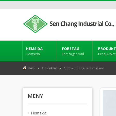
HEMSIDA
FÖRETAG
PRODUKT
Hemsida
Företagsprofil
Produktkat
Hem
Produkter
Stift & muttrar & tumskruv
MENY
Hemsida