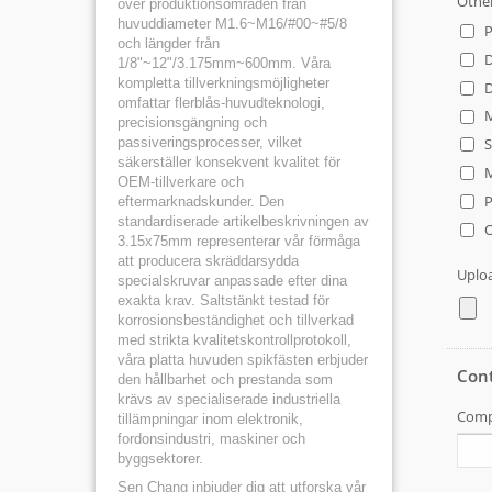
över produktionsområden från
huvuddiameter M1.6~M16/#00~#5/8
och längder från
1/8"~12"/3.175mm~600mm. Våra
kompletta tillverkningsmöjligheter
omfattar flerblås-huvudteknologi,
precisionsgängning och
passiveringsprocesser, vilket
säkerställer konsekvent kvalitet för
OEM-tillverkare och
eftermarknadskunder. Den
standardiserade artikelbeskrivningen av
3.15x75mm representerar vår förmåga
att producera skräddarsydda
specialskruvar anpassade efter dina
exakta krav. Saltstänkt testad för
korrosionsbeständighet och tillverkad
med strikta kvalitetskontrollprotokoll,
våra platta huvuden spikfästen erbjuder
den hållbarhet och prestanda som
krävs av specialiserade industriella
tillämpningar inom elektronik,
fordonsindustri, maskiner och
byggsektorer.
Sen Chang inbjuder dig att utforska vår