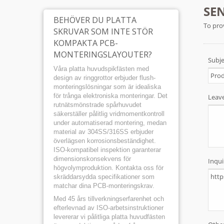
BEHÖVER DU PLATTA
SKRUVAR SOM INTE STÖR
KOMPAKTA PCB-
MONTERINGSLAYOUTER?
Våra platta huvudspikfästen med
design av ringgrottor erbjuder flush-
monteringslösningar som är idealiska
för trånga elektroniska monteringar. Det
rutnätsmönstrade spårhuvudet
säkerställer pålitlig vridmomentkontroll
under automatiserad montering, medan
material av 304SS/316SS erbjuder
överlägsen korrosionsbeständighet.
ISO-kompatibel inspektion garanterar
dimensionskonsekvens för
högvolymproduktion. Kontakta oss för
skräddarsydda specifikationer som
matchar dina PCB-monteringskrav.
Med 45 års tillverkningserfarenhet och
efterlevnad av ISO-arbetsinstruktioner
levererar vi pålitliga platta huvudfästen