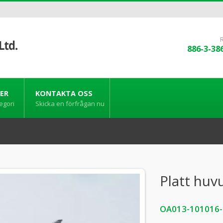
886-3-38
ER
KONTAKTA OSS
egori
Skicka en förfrågan nu
Platt huv
OA013-101016-