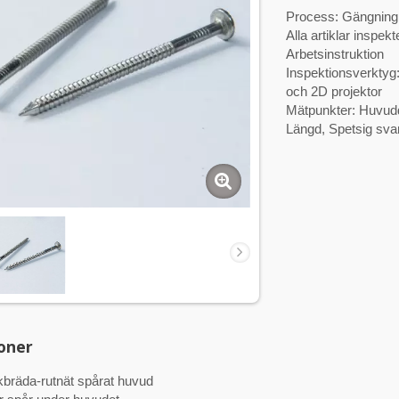
Process: Gängning 
Alla artiklar inspe
Arbetsinstruktion
Inspektionsverktyg
och 2D projektor
Mätpunkter: Huvudd
Längd, Spetsig sva
oner
bräda-rutnät spårat huvud