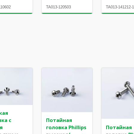
110602
TA013-120503
TA013-141212-
кая
вка с
Потайная
я
головка Phillips
Потайная