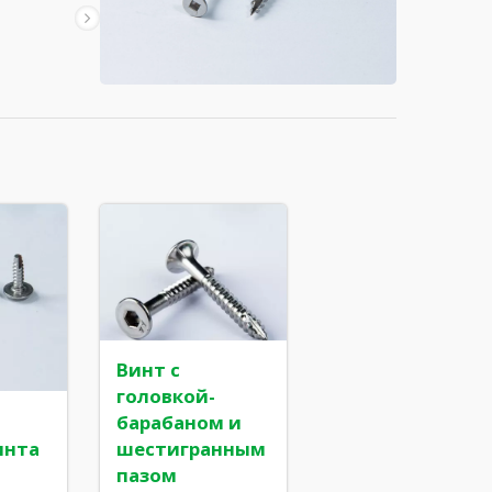
Винт с
головкой-
барабаном и
Гвоздь Z из нержавеющей
инта
шестигранным
стали
пазом