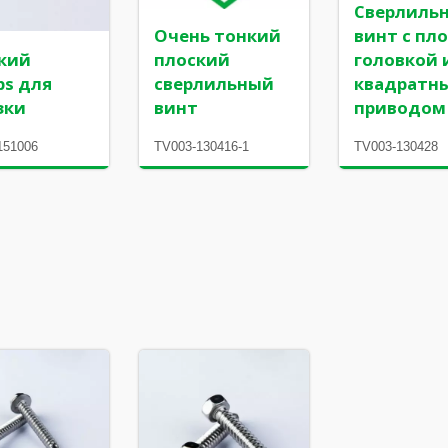
Сверлиль
Очень тонкий
винт с пл
кий
плоский
головкой 
ips для
сверлильный
квадратн
зки
винт
приводом
151006
TV003-130416-1
TV003-130428