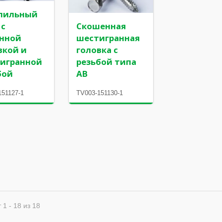
лильный
 с
Скошенная
нной
шестигранная
вкой и
головка с
игранной
резьбой типа
бой
AB
151127-1
TV003-151130-1
 1 - 18 из 18