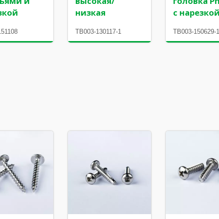
ьями и
высокая/
головка Phi
зкой
низкая
с нарезко
151108
TB003-130117-1
TB003-150629-