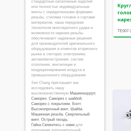
стандартные каталожные изделия
Круг
или полностью индивидуальные
голо
винты с определенными формами
резьбы, стилями головок и сортами
наре
материалов, наша передовая
технология многократного удара и
TE007-
возможности нарезки резьбы
обеспечивают надежные решения
для производителей оригинального
оборудования и клиентов вторичного
рынка в секторах электроники,
автомобилестроения, систем
отопления, вентиляции и
кондиционирования воздуха и
промышленного оборудования.
Sen Chang приглашает вас
исследовать нашу
высококачественную
Машиношуруп
,
Саморез
,
Саморез с шайбой
,
Саморез с покрытием
,
Болт
,
Высокопрочный винт
,
Шайба
,
Машинная резьба
,
Сверлильный
винт
,
Острый гвоздь
,
Гайка
.
Свяжитесь с нами
для
получения дополнительной