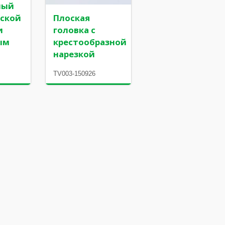
ный
оской
Плоская
и
головка с
ым
крестообразной
нарезкой
TV003-150926