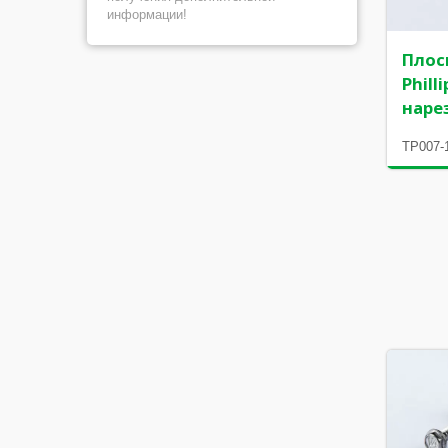
информации!
Плос
Phill
наре
TP007-