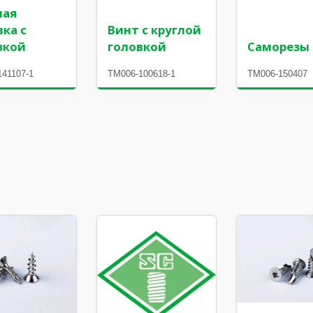
лая
вка с
Винт с круглой
зкой
головкой
Саморезы
141107-1
TM006-100618-1
TM006-150407