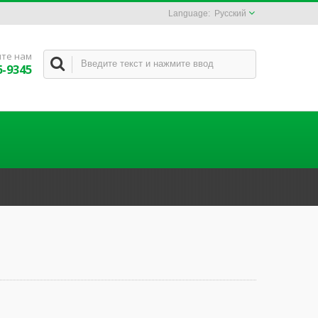
Русский
те нам
6-9345