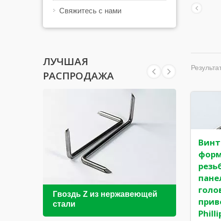
Свяжитесь с нами
ЛУЧШАЯ
Результат
РАСПРОДАЖА
Винт
фор
резьб
пане
голо
Гвоздь Z из нержавеющей
Винт
при
стали
DIN9
Philli