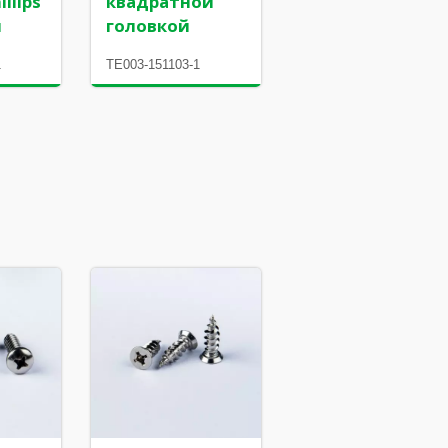
llips
квадратной
й
головкой
1
TE003-151103-1