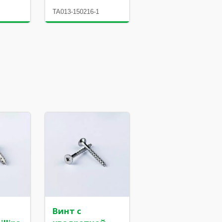
1
TA013-150216-1
Винт с