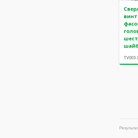
Свер
винт
фасо
голо
шест
шай
TV003-
Результат