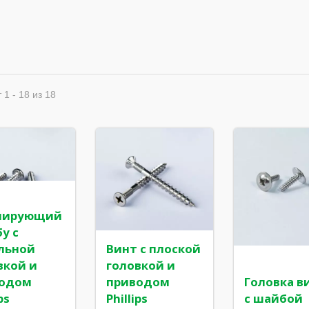
 1 - 18 из 18
мирующий
у с
льной
Винт с плоской
вкой и
головкой и
ы с торцевой головкой
Шестигранная шайба с
водом
приводом
Головка в
12
углублением,
ps
Phillips
с шайбой
самосверлящая