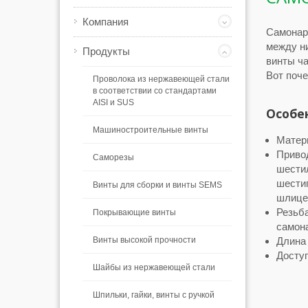
Компания
Самонар
между ни
Продукты
винты ча
Вот поч
Проволока из нержавеющей стали
в соответствии со стандартами
AISI и SUS
Особе
Машиностроительные винты
Матери
Приво
Саморезы
шести
шести
Винты для сборки и винты SEMS
шлицем
Резьба
Покрывающие винты
самона
Винты высокой прочности
Длина 
Досту
Шайбы из нержавеющей стали
Шпильки, гайки, винты с ручкой