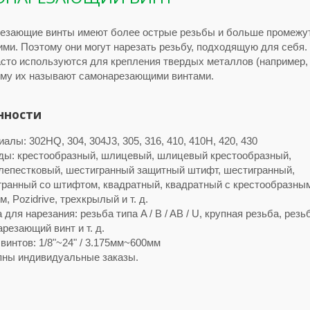
езающие винты имеют более острые резьбы и больше промежу
ми. Поэтому они могут нарезать резьбу, подходящую для себя.
сто используются для крепления твердых металлов (например, 
ему их называют самонарезающими винтами.
нности
алы: 302HQ, 304, 304J3, 305, 316, 410, 410H, 420, 430
ды: крестообразный, шлицевый, шлицевый крестообразный,
лепестковый, шестигранный защитный штифт, шестигранный,
гранный со штифтом, квадратный, квадратный с крестообразны
, Pozidrive, трехкрылый и т. д.
 для нарезания: резьба типа A / B / AB / U, крупная резьба, резьб
резающий винт и т. д.
винтов: 1/8"~24" / 3.175мм~600мм
пны индивидуальные заказы.