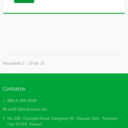
Resultado 1 - 18 de 18
Contatos
886-3-386-9345
sc337@ms6.hinet.net
No.238, Changfa Road, Nangang Vil., Dayuan Dist., Taoyuan
City 33759, Taiwan