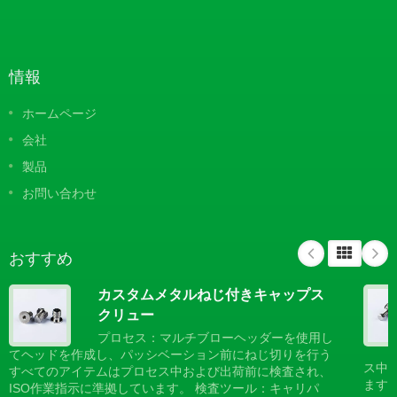
情報
ホームページ
会社
製品
お問い合わせ
おすすめ
カスタムメタルねじ付きキャップス
クリュー
プロセス：マルチブローヘッダーを使用し
てヘッドを作成し、パッシベーション前にねじ切りを行う
ス中
すべてのアイテムはプロセス中および出荷前に検査され、
ます
ISO作業指示に準拠しています。 検査ツール：キャリパ