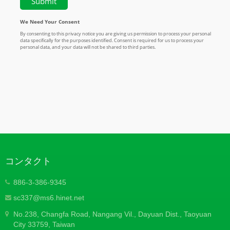
コンタクト
886-3-386-9345
sc337@ms6.hinet.net
No.238, Changfa Road, Nangang Vil., Dayuan Dist., Taoyuan
City 33759, Taiwan