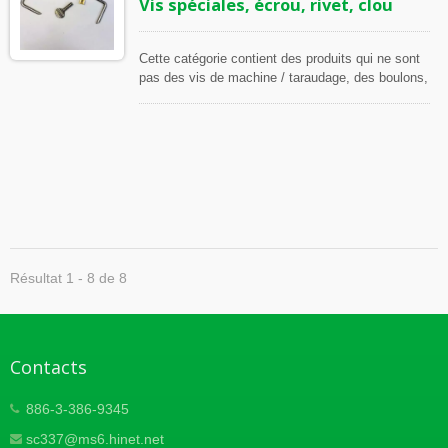
Vis spéciales, écrou, rivet, clou
Cette catégorie contient des produits qui ne sont
pas des vis de machine / taraudage, des boulons,
des rondelles et des goupilles. Si vous ne trouvez
pas les produits que vous souhaitez sur le site
web, veuillez nous contacter. Nous pouvons
fabriquer les produits que vous souhaitez avec
des schémas de conception.
Résultat 1 - 8 de 8
Contacts
886-3-386-9345
sc337@ms6.hinet.net