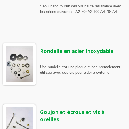
Sen Chang fournit des vis haute résistance avec
les séries suivantes. A2-70~A2-100 A4-70~A4-
100 Pour fabriquer des vis haute résistance, des
aciers plus durs et des technologies avancées
sont nécessaires. Les vis haute résistance ne
sont pas faciles à produire et sont nos produits
phares. Les vis de cette catégorie ne sont
qu'une partie de nos produits haute résistance.
Rondelle en acier inoxydable
Vous pouvez également trouver des produits
haute résistance dans d'autres catégories comme
les vis de revêtement.
Une rondelle est une plaque mince normalement
utilisée avec des vis pour aider à éviter le
desserrage sous les vibrations. Une goupille est
utilisée pour fixer la position de deux pièces en
même temps. Elle peut être retirée facilement des
pièces. La forme de la goupille peut varier en
fonction de sa fonction.
Goujon et écrous et vis à
oreilles