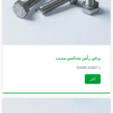
برغي رأس سداسي مدبب
BA009-110827-1
أكثر