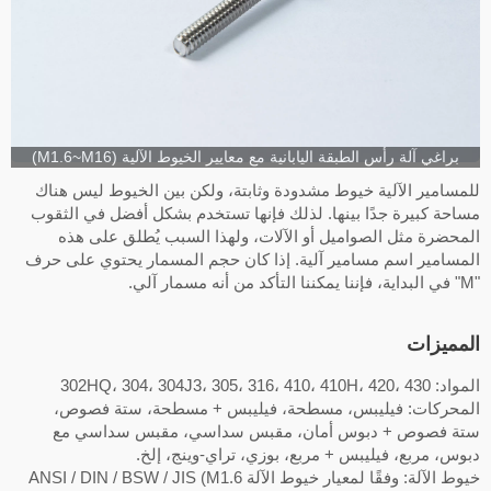
براغي آلة رأس الطبقة اليابانية مع معايير الخيوط الآلية (M1.6~M16)
لمسامير الآلية خيوط مشدودة وثابتة، ولكن بين الخيوط ليس هناك
ساحة كبيرة جدًا بينها. لذلك فإنها تستخدم بشكل أفضل في الثقوب
لمحضرة مثل الصواميل أو الآلات، ولهذا السبب يُطلق على هذه
لمسامير اسم مسامير آلية. إذا كان حجم المسمار يحتوي على حرف
لمميزات
 302HQ، 304، 304J3، 305، 316، 410، 410H، 420، 430
لمحركات: فيليبس، مسطحة، فيليبس + مسطحة، ستة فصوص،
تة فصوص + دبوس أمان، مقبس سداسي، مقبس سداسي مع
بوس، مربع، فيليبس + مربع، بوزي، تراي-وينج، إلخ.
خيوط الآلة: وفقًا لمعيار خيوط الآلة ANSI / DIN / BSW / JIS (M1.6