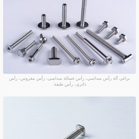
براغي آلة رأس سداسي، رأس غسالة سداسي، رأس مغروس، رأس
دائري، رأس طبقة.