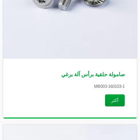
صامولة حلقية برأس آلة برغي
MB003-160103-1
أكثر