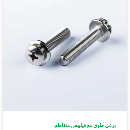
برغي طوق مع فيليبس متقاطع.