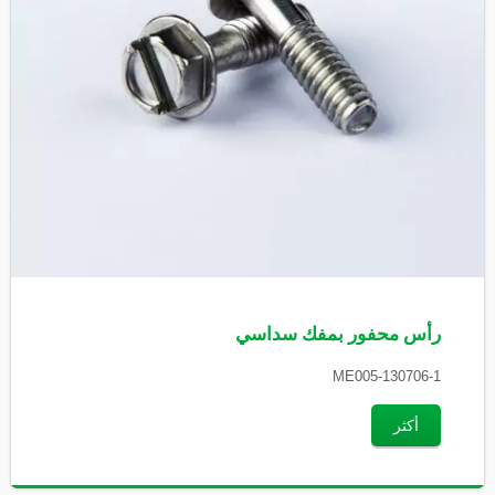
رأس محفور بمفك سداسي
ME005-130706-1
أكثر